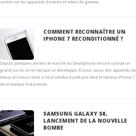
coréen sur les appareils d'entrée et milieu de gamme.
COMMENT RECONNAÎTRE UN
IPHONE 7 RECONDITIONNÉ ?
Depuis quelques années le marché du Smartphone rénové connait un
grand succès et ne fait que se développé. Et pour cause des appareils de
mieux en mieux remis à neuf vendus à petit prix dont le fameux iPhone 7
de la marque à la pomme.
SAMSUNG GALAXY S8,
LANCEMENT DE LA NOUVELLE
BOMBE